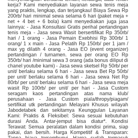
kerja? Kami menyediakan layanan sewa tenis meja
yang praktis, lengkap, dan terjangkau! Biaya Sewa Rp
200rb/ hari minimal sewa selama 6 hari (paket meja +
net + 4 bet + 6 bola) kami menyediakan juga jasa
lainnya: - Jasa Konsultasi Gratis perihal pertandingan
tenis meja - Jasa sewa Wasit bersertifikat Rp 350rb/
hari / 1 orang - Jasa Pemain Exebhisi Rp 300rb/ 1
orang/ 1 x main - Jasa Pelatih Rp 150rb/ per 1 jam /
max yg dilatih 4 orang - Jasa EO (event organizer)
pertandingan / turnamen. sewa per orang EO Rp
350rb/ hari /minimal sewa 3 orang (ada bonus diliput di
chanel youtube kami) - Jasa sewa sketsel Rp 50rb/ per
unit/ berlaku selama 6 hari - Jasa sewa Bet Rp 50rb/
per unit/ berlaku selama 6 hari - Jasa sewa Net Rp
80rb/ per unit/ berlaku selama 6 hari - Jasa sewa meja
wasit Rp 100rb/ per unit/ per hari - Jasa Custom
seragam kaos pertandingan atas nama klub/
perusahaan - Jasa Custom piala/thropy/piagam/
sertifikat utk pertandingan Melayani Khusus wilayah
Jabodetabek dan sekitarnya Keunggulan Layanan
Kami: Praktis & Fleksibel: Sewa sesuai kebutuhan
durasi Anda. Antar-jemput bisa diatur*. Kondisi
Terawat: Semua peralatan dalam kondisi prima, siap
pakai, dan bersih. Harga Kompetitif & Transparan:
Tanpa biaya tersembunyi. Harga sudah termasuk