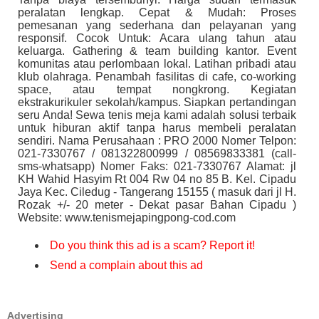
peralatan lengkap. Cepat & Mudah: Proses
pemesanan yang sederhana dan pelayanan yang
responsif. Cocok Untuk: Acara ulang tahun atau
keluarga. Gathering & team building kantor. Event
komunitas atau perlombaan lokal. Latihan pribadi atau
klub olahraga. Penambah fasilitas di cafe, co-working
space, atau tempat nongkrong. Kegiatan
ekstrakurikuler sekolah/kampus. Siapkan pertandingan
seru Anda! Sewa tenis meja kami adalah solusi terbaik
untuk hiburan aktif tanpa harus membeli peralatan
sendiri. Nama Perusahaan : PRO 2000 Nomer Telpon:
021-7330767 / 081322800999 / 08569833381 (call-
sms-whatsapp) Nomer Faks: 021-7330767 Alamat: jl
KH Wahid Hasyim Rt 004 Rw 04 no 85 B. Kel. Cipadu
Jaya Kec. Ciledug - Tangerang 15155 ( masuk dari jl H.
Rozak +/- 20 meter - Dekat pasar Bahan Cipadu )
Website: www.tenismejapingpong-cod.com
Do you think this ad is a scam? Report it!
Send a complain about this ad
Advertising